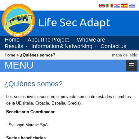
Life Sec Adapt
Home
About the Project
Who we are
·
·
·
Results
Information & Networking
Contact us
·
·
Home
>
¿Quiénes somos?
mapa del sitio
MENU
¿Quiénes somos?
Los socios involucrados en el proyecto son cuatro estados miembros
de la UE (Italia, Croacia, España, Grecia).
Beneficiario Coordinador
:
. Sviluppo Marche SpA.
Socios beneficiarios
: